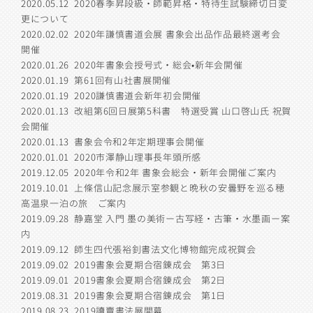
2020.05.12
2020春季昇段級・師範昇格・特待生試験締切日変
更について
2020.02.02
2020年謙慎書道会展 書象会出品作品最終選考会
開催
2020.01.26
2020年書象会授号式・総会•新年会開催
2020.01.19
第61回有山社書展開催
2020.01.19
2020謙慎書道会新年初会開催
2020.01.13
改組第6回日展第5科書 特選受賞 山口啓山氏 祝賀
会開催
2020.01.13
書象会令和2年定期理事会開催
2020.01.01
2020市澤静山理事長年頭所感
2019.12.05
2020年令和2年 書象会総会・新年会開催ご案内
2019.10.01
上條信山記念展示室参観と晩秋の安曇野を巡る穂
高温泉一泊の旅 ご案内
2019.09.28
静嘉堂 入門 墨の美術ー古写経・古筆・水墨画ー案
内
2019.09.12
師生四代張裕釗書法文化博物館完成祝賀会
2019.09.02
2019書象会夏期合宿錬成会 第3日
2019.09.01
2019書象会夏期合宿錬成会 第2日
2019.08.31
2019書象会夏期合宿錬成会 第1日
2019.08.23
2019讀賣書法展開幕