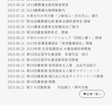
2019.08.18
2019讀賣書法展受賞者発表
2019.07.20
2019讀賣書法展開催案内
2019.07.11
大東文化大学の書「上條信山・月在天心」展示
2019.07.07
第36回讀賣書法展 書象会最終選考会 開催
2019.06.26
2019書象会夏季合宿錬成会ご案内
2019.06.23
第58回書象展表彰式 開催
2019.06.22
子供のためのワークショップ「団扇に書く」開催
2019.06.21
2019年度書道講習会「実用書講習会」開催
2019.06.20
2019年度 支部長講習会 水書指導研修開催
2019.06.19
第50回全国学生書道展 受賞作品 紹介
2019.06.18
第50回全国学生書道展表彰式開催
2019.06.17
第58回書象展 俊英選抜五人展 出品作品紹介
2019.06.16
第58回書象展 俊英選抜五人展ギャラリートーク
2019.06.13
第58回書象展 樋口玄山先生ギャラリートーク開催
2019.06.20
第58回書象展 開幕
2019.06.11
第５８回書象展 作品搬入・陳列作業
記事一覧へ