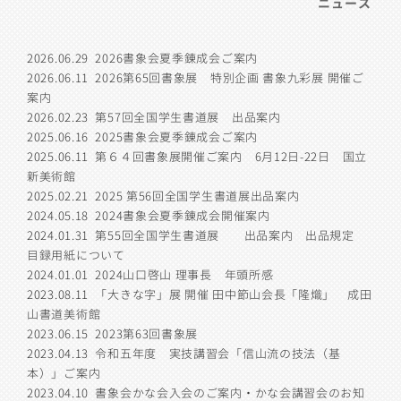
ニュース
2026.06.29
2026書象会夏季錬成会ご案内
2026.06.11
2026第65回書象展 特別企画 書象九彩展 開催ご
案内
2026.02.23
第57回全国学生書道展 出品案内
2025.06.16
2025書象会夏季錬成会ご案内
2025.06.11
第６４回書象展開催ご案内 6月12日-22日 国立
新美術館
2025.02.21
2025 第56回全国学生書道展出品案内
2024.05.18
2024書象会夏季錬成会開催案内
2024.01.31
第55回全国学生書道展 出品案内 出品規定
目録用紙について
2024.01.01
2024山口啓山 理事長 年頭所感
2023.08.11
「大きな字」展 開催 田中節山会長「隆熾」 成田
山書道美術館
2023.06.15
2023第63回書象展
2023.04.13
令和五年度 実技講習会「信山流の技法（基
本）」ご案内
2023.04.10
書象会かな会入会のご案内・かな会講習会のお知