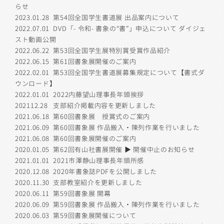
らせ
2023.01.28
第54回全国学生書道展 出品案内について
2022.07.01
DVD「- 令和- 書象の“書”」申込について ダイジェ
スト動画公開
2022.06.22
第53回全国学生展特別賞受賞作品紹介
2022.06.15
第61回書象展開催のご案内
2022.02.01
第53回全国学生書道展募集規定について【書式ダ
ウンロード】
2022.01.01
2022内藤望山理事長年頭挨拶
202112.28
支部紹介掲載内容を更新しました
2021.06.18
第60回書象展 授賞式のご案内
2021.06.09
第60回書象展 作品搬入・陳列作業を行いました
2021.06.08
第60回書象展開催のご案内
2020.01.05
第62回有山社書展開催 ▶︎ 開催中止のお知らせ
2021.01.01
2021市澤静山理事長年頭所感
2020.12.08
2020年書象誌PDFを公開しました
2020.11.30
支部教室紹介を更新しました
2020.06.11
第59回書象展 開幕
2020.06.09
第59回書象展 作品搬入・陳列作業を行いました
2020.06.03
第59回書象展開催について