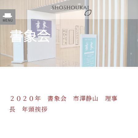
書象会
２０２０
年 書象会 市澤静山 理事
長 年頭挨拶