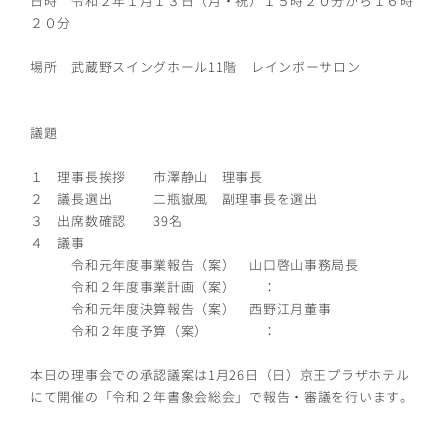
日時 令和２年１月１３日（月・祝）１５時２０分から１６時
２０分
場所 武蔵野スイングホール11階 レインボーサロン
議題
１ 理事長挨拶 市澤静山 理事長
２ 議長選出 二瓶嶽風 副理事長を選出
３ 出席数確認 39名
４ 議事
令和元年度事業報告（案） 山口啓山事務局長
令和２年度事業計画（案） ：
令和元年度決算報告（案） 西野江月董事
令和２年度予算（案） ：
本日の理事会での承認議案は1月26日（日）京王プラザホテル
にて開催の「令和２年書象会総会」で報告・審議を行います。