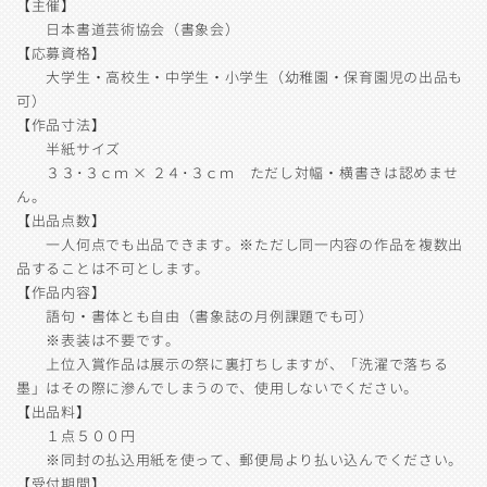
【主催】
日本書道芸術協会（書象会）
【応募資格】
大学生・高校生・中学生・小学生（幼稚園・保育園児の出品も
可）
【作品寸法】
半紙サイズ
３３･３ｃｍ × ２４･３ｃｍ ただし対幅・横書きは認めませ
ん。
【出品点数】
一人何点でも出品できます。※ただし同一内容の作品を複数出
品することは不可とします。
【作品内容】
語句・書体とも自由（書象誌の月例課題でも可）
※表装は不要です。
上位入賞作品は展示の祭に裏打ちしますが、「洗濯で落ちる
墨」はその際に滲んでしまうので、使用しないでください。
【出品料】
１点５００円
※同封の払込用紙を使って、郵便局より払い込んでください。
【受付期間】