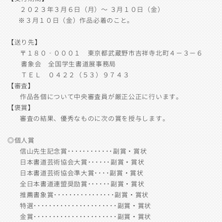
２０２３年３月６日（月）～ ３月１０日（金）
※３月１０日（金）作品必着のこと。
【送り先】
〒１８０‐０００１ 東京都武蔵野市吉祥寺北町４−３−６
書象会 全国学生書道展事務局
ＴＥＬ ０４２２（５３）９７４３
【審査】
作品各個について中央審査員が厳正公正に行います。
【褒賞】
審査の結果、優秀なものに次の賞を授与します。
◎個人賞
信山先生記念賞････････････副賞・賞状
日本書道芸術協会大賞･･････副賞・賞状
日本書道芸術協会準大賞････副賞・賞状
全日本書道連盟奨励賞･･････副賞・賞状
推薦書象賞････････････････副賞・賞状
特選･･････････････････････副賞・賞状
金賞･･････････････････････副賞・賞状