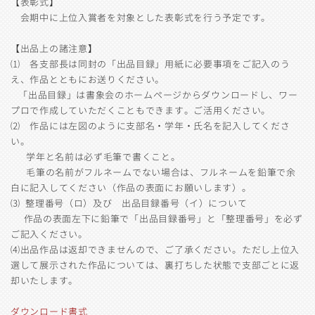
【表彰式】
会期中に上位入賞者を対象とした表彰式を行う予定です。
【出品上の諸注意】
⑴ 各支部長は同封の「出品目録」用紙に必要事項をご記入のう
え、作品とともにお送りください。
「出品目録」は書象会のホームページからダウンロードし、ワー
プロで作成していただくこともできます。ご活用ください。
⑵ 作品には左図のように支部名・学年・氏名を記入してくださ
い。
学年と名前は必ず毛筆で書くこと。
毛筆の名前がフルネームでない場合は、フルネームを鉛筆で余
白に記入してください（作品の表面にお願いします）。
⑶ 整理番号（ロ）及び 出品目録番号（イ）について
作品の表面左下に鉛筆で「出品目録番号」と「整理番号」を必ず
ご記入ください。
⑷出品作品は返却できませんので、ご了承ください。ただし上位入
選して展示された作品については、裏打ちした状態で支部ごとに返
却いたします。
ダウンロード書式