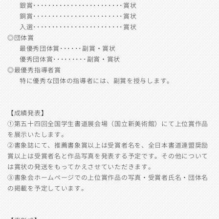
銀賞････････････････････････賞状
銅賞････････････････････････賞状
入選････････････････････････賞状
◎団体賞
最優秀団体賞･･････副賞・賞状
優秀団体賞･････････副賞・賞状
◎最優秀指導者賞
特に優秀な団体の指導者には、副賞を授与します。
【成績発表】
①第五十四回全国学生書道展会場（国立新美術館）にて上位賞作品
を展示いたします。
②書象誌にて、推薦書象賞以上は受賞者名を、全日本書道連盟奨励
賞以上は受賞者名と作品写真を発表する予定です。その他について
は賞状の発送をもってかえさせていただきます。
③書象会ホームページでの上位賞作品の写真・受賞者氏名・団体名
の掲載を予定しています。