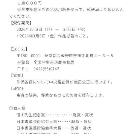
１点６００円
※各支部宛同封の払込用紙を使って、郵便局より払い込ん
でください。
【受付期間】
2026年3月2日（月）〜 3月6日（金)
・2026年3月6日（金）作品必着のこと。
【送り先】
〒180 - 0001 東京都武蔵野市吉祥寺北町４−３−６
書象会 全国学生書道展事務局
ＴＥＬ 0422(53)9743
【審査】
作品各個について中央審査員が厳正公正に行います。
【褒賞】
審査の結果、優秀なものに次の賞を授与します。
◎個人賞
信山先生記念賞････････････副賞・賞状
日本書道芸術協会大賞･･････副賞・賞状
日本書道芸術協会準大賞････副賞・賞状