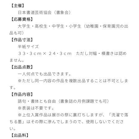
【主催】
日本書道芸術協会（書象会）
【応募資格】
大学生・高校生・中学生・小学生（幼稚園・保育園児の出
品も可）
【作品寸法】
半紙サイズ
３３･３ｃｍ × ２４･３ｃｍ ただし対幅・横書きは認め
ません。
【出品点数】
一人何点でも出品できます。
※ただし同一内容の作品を複数出品することは不可としま
す。
【作品内容】
語句・書体とも自由（書象誌の月例課題でも可）
※表装は不要です。
※上位入賞作品は展示の祭に裏打ちしますが、「洗濯で落
ちる墨」はその際に滲んでしまうので、使用しないでくださ
い。
【出品料】